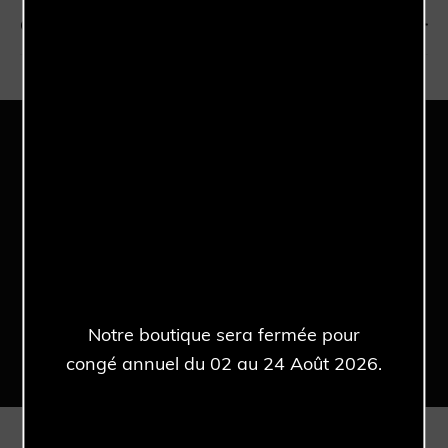
Set
Full Set
Garantie
Référence
6749
Une sélection qui peut vous
intéresser
Notre boutique sera fermée pour
congé annuel du 02 au 24 Août 2026.