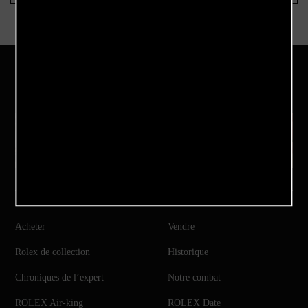
Notre Instagram
Acheter
Vendre
Rolex de collection
Historique
Chroniques de l’expert
Notre combat
ROLEX Air-king
ROLEX Date