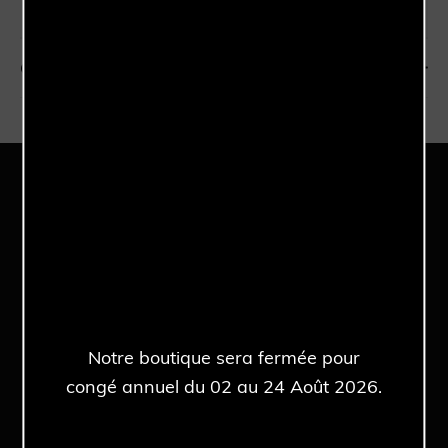
Année
2006
Set
Full Set
Garantie
Référence
T 1845
Une sélection qui peut vous
intéresser
Notre boutique sera fermée pour
congé annuel du 02 au 24 Août 2026.