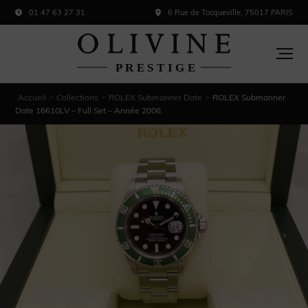
01 47 63 27 31
6 Rue de Tocqueville, 75017 PARIS
Accueil
Collections
ROLEX Submariner Date
ROLEX Submariner
>
>
>
Date 16610LV – Full Set – Année 2006.