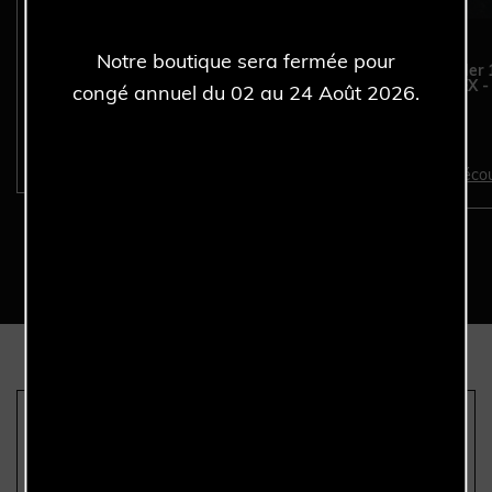
Notre boutique sera fermée pour
ROLEX Sea-Dweller 1665
ROLEX Sea-Dweller 
Mark III – Année 1978.
"Triple Six" COMEX - 
congé annuel du 02 au 24 Août 2026.
Set. Année 1982.
Découvrir >
Décou
Nous sommes les seuls