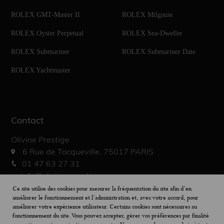
ROLEX GMT-Master II
ROLEX Milgauss
ROLEX Oyster Perpetual
ROLEX Sea-Dweller
ROLEX Submariner
ROLEX Submariner Date
ROLEX Yachtmaster
Contact
Olivine Prestige
6 Rue de Tocqueville, 75017 PARIS
01 47 63 27 31
info@olivine-prestige.com
10h – 19h30
Ce site utilise des cookies pour mesurer la fréquentation du site afin d’en
améliorer le fonctionnement et l’administration et, avec votre accord, pour
améliorer votre expérience utilisateur. Certains cookies sont nécessaires au
fonctionnement du site. Vous pouvez accepter, gérer vos préférences par finalité