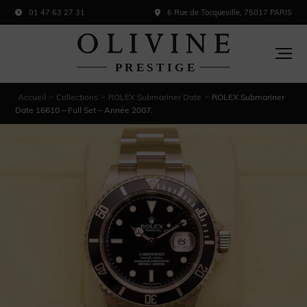
01 47 63 27 31
6 Rue de Tocqueville, 75017 PARIS
Accueil
Collections
ROLEX Submariner Date
ROLEX Submariner
>
>
>
Date 16610 – Full Set – Année 2007.