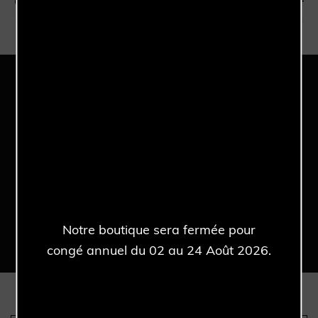
Garantie
Référence
6903
Une sélection qui peut vous
intéresser
Notre boutique sera fermée pour
congé annuel du 02 au 24 Août 2026.
Nous sommes les seuls