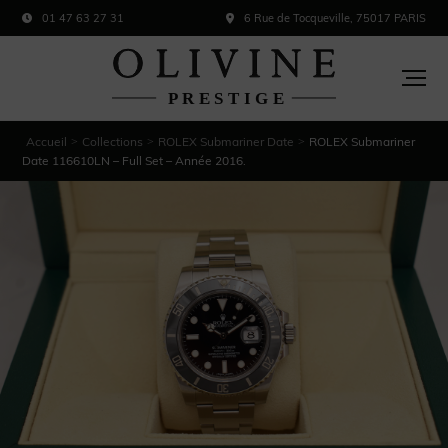
01 47 63 27 31
6 Rue de Tocqueville, 75017 PARIS
Accueil
Collections
ROLEX Submariner Date
ROLEX Submariner
>
>
>
Date 116610LN – Full Set – Année 2016.