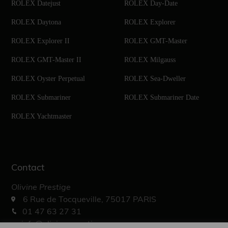
ROLEX Datejust
ROLEX Day-Date
ROLEX Daytona
ROLEX Explorer
ROLEX Explorer II
ROLEX GMT-Master
ROLEX GMT-Master II
ROLEX Milgauss
ROLEX Oyster Perpetual
ROLEX Sea-Dweller
ROLEX Submariner
ROLEX Submariner Date
ROLEX Yachtmaster
Contact
Olivine Prestige
6 Rue de Tocqueville, 75017 PARIS
01 47 63 27 31
info@olivine-prestige.com