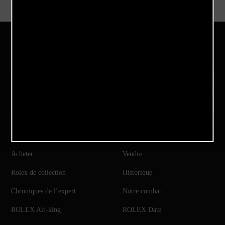
Notre Instagram
Acheter
Vendre
Rolex de collection
Historique
Chroniques de l’expert
Notre combat
ROLEX Air-king
ROLEX Date