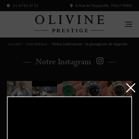
01 47 63 27 31
6 Rue de Tocqueville, 75017 PARIS
Accueil
Vidéothèque
Rolex Submariner : la plongeuse de légende.
>
>
Notre Instagram
Acheter
Vendre