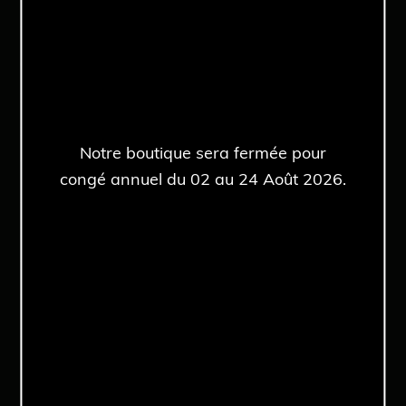
Rolex de collection
Historique
Chroniques de l’expert
Notre combat
ROLEX Air-king
ROLEX Date
ROLEX Datejust
ROLEX Day-Date
Notre boutique sera fermée pour
ROLEX Daytona
ROLEX Explorer
congé annuel du 02 au 24 Août 2026.
ROLEX Explorer II
ROLEX GMT-Master
ROLEX GMT-Master II
ROLEX Milgauss
ROLEX Oyster Perpetual
ROLEX Sea-Dweller
ROLEX Submariner
ROLEX Submariner Date
ROLEX Yachtmaster