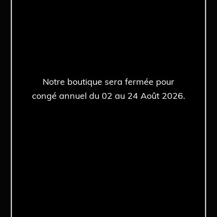
Rolex de collection
Historique
Chroniques de l’expert
Notre combat
ROLEX Air-king
ROLEX Date
ROLEX Datejust
ROLEX Day-Date
Notre boutique sera fermée pour
ROLEX Daytona
ROLEX Explorer
congé annuel du 02 au 24 Août 2026.
ROLEX Explorer II
ROLEX GMT-Master
ROLEX GMT-Master II
ROLEX Milgauss
ROLEX Oyster Perpetual
ROLEX Sea-Dweller
ROLEX Submariner
ROLEX Submariner Date
ROLEX Yachtmaster