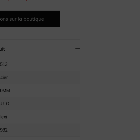
ons sur la boutique
uit
513
cier
40MM
AUTO
lexi
982