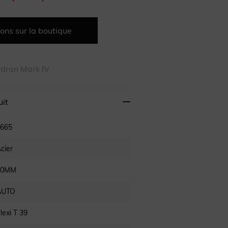
ons sur la boutique
dran Mark IV
uit
665
cier
40MM
AUTO
lexi T 39