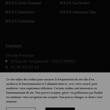
ROLEX Oyster Perpetual
ROLEX Sea-Dweller
ROLEX Submariner
ROLEX Submariner Date
ROLEX Yachtmaster
Contact
Olivine Prestige
6 Rue de Tocqueville, 75017 PARIS
01 47 63 27 31
info@olivine-prestige.com
10h – 19h30
Ce site utilise des cookies pour mesurer la fréquentation du site afin d’en
améliorer le fonctionnement et l’administration et, avec votre accord, pour
améliorer votre expérience utilisateur. Certains cookies sont nécessaires au
fonctionnement du site. Vous pouvez accepter, gérer vos préférences par finalité
ou continuer votre navigation sans accepter. Vous pouvez changer ce choix à tout
moment.