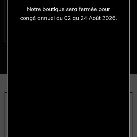
ROLEX Datejust 36MM
16234 - Full Set - Année
Notre boutique sera fermée pour
1993.
congé annuel du 02 au 24 Août 2026.
Découvrir >
Nous sommes les seuls
Authenticité garantie