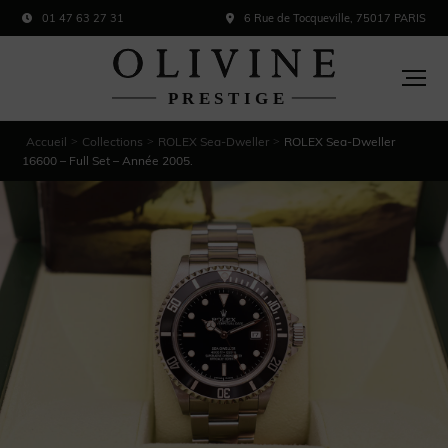
01 47 63 27 31
6 Rue de Tocqueville, 75017 PARIS
Accueil
Collections
ROLEX Sea-Dweller
ROLEX Sea-Dweller
>
>
>
16600 – Full Set – Année 2005.