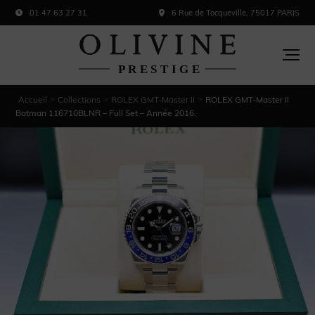
01 47 63 27 31
6 Rue de Tocqueville, 75017 PARIS
Accueil
Collections
ROLEX GMT-Master II
ROLEX GMT-Master II
>
>
>
Batman 116710BLNR – Full Set – Année 2016.