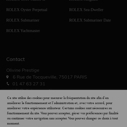
ROLEX Oyster Perpetual
ROLEX Sea-Dweller
ROLEX Submariner
ROLEX Submariner Date
ROLEX Yachtmaster
Contact
Olivine Prestige
6 Rue de Tocqueville, 75017 PARIS
01 47 63 27 31
info@olivine-prestige.com
10h – 19h30
Ce site utilise des cookies pour mesurer la fréquentation du site afin d’en
améliorer le fonctionnement et l’administration et, avec votre accord, pour
améliorer votre expérience utilisateur. Certains cookies sont nécessaires au
fonctionnement du site. Vous pouvez accepter, gérer vos préférences par finalité
ou continuer votre navigation sans accepter. Vous pouvez changer ce choix à tout
moment.