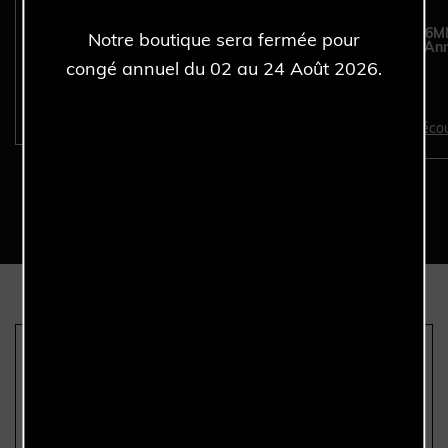
ROLEX Sea-Dweller 16600
ROLEX Datejust 36
Notre boutique sera fermée pour
- Full Set - Année 2002.
16233 - Full Set - An
1992.
congé annuel du 02 au 24 Août 2026.
Découvrir >
Décou
Nous sommes les seuls