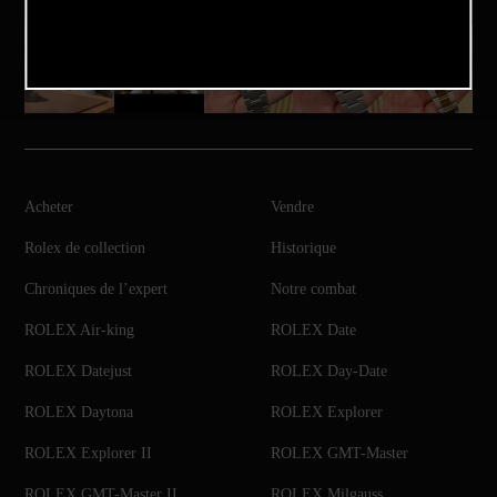
Acheter
Vendre
Rolex de collection
Historique
Chroniques de l’expert
Notre combat
ROLEX Air-king
ROLEX Date
ROLEX Datejust
ROLEX Day-Date
ROLEX Daytona
ROLEX Explorer
ROLEX Explorer II
ROLEX GMT-Master
ROLEX GMT-Master II
ROLEX Milgauss