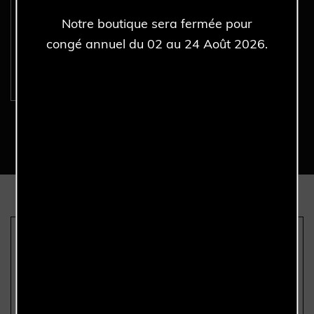
ROLEX Submariner Date
Notre boutique sera fermée pour
16610 - Full Set - Année
2003.
congé annuel du 02 au 24 Août 2026.
Découvrir >
Nous sommes les seuls