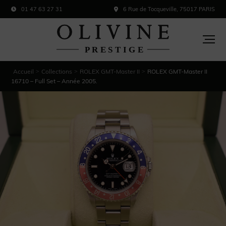
01 47 63 27 31
6 Rue de Tocqueville, 75017 PARIS
Accueil
Collections
ROLEX GMT-Master II
ROLEX GMT-Master II
>
>
>
16710 – Full Set – Année 2005.