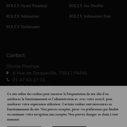
ROLEX Oyster Perpetual
ROLEX Sea-Dweller
ROLEX Submariner
ROLEX Submariner Date
ROLEX Yachtmaster
Contact
Olivine Prestige
6 Rue de Tocqueville, 75017 PARIS
01 47 63 27 31
info@olivine-prestige.com
10h – 19h30
Ce site utilise des cookies pour mesurer la fréquentation du site afin d’en
améliorer le fonctionnement et l’administration et, avec votre accord, pour
améliorer votre expérience utilisateur. Certains cookies sont nécessaires au
fonctionnement du site. Vous pouvez accepter, gérer vos préférences par finalité
ou continuer votre navigation sans accepter. Vous pouvez changer ce choix à tout
moment.