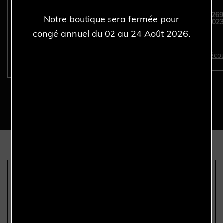
ROLEX Oyster Perpetual
ROLEX Air-King 1269
Notre boutique sera fermée pour
DATE 15200 - Full Set -
Full Set - Année 2023
Année 2002.
congé annuel du 02 au 24 Août 2026.
Décou
Découvrir >
Nous sommes les seuls