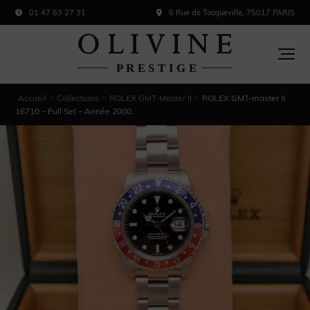
01 47 63 27 31
6 Rue de Tocqueville, 75017 PARIS
Accueil
Collections
ROLEX GMT-Master II
ROLEX GMT-master II
>
>
>
16710 – Full Set – Année 2000.