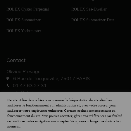
ROLEX Oyster Perpetual
ROLEX Sea-Dweller
ROLEX Submariner
ROLEX Submariner Date
ROLEX Yachtmaster
Contact
Olivine Prestige
6 Rue de Tocqueville, 75017 PARIS
01 47 63 27 31
info@olivine-prestige.com
10h – 19h30
Ce site utilise des cookies pour mesurer la fréquentation du site afin d’en
améliorer le fonctionnement et l’administration et, avec votre accord, pour
améliorer votre expérience utilisateur. Certains cookies sont nécessaires au
fonctionnement du site. Vous pouvez accepter, gérer vos préférences par finalité
ou continuer votre navigation sans accepter. Vous pouvez changer ce choix à tout
moment.