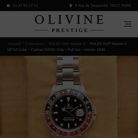
01 47 63 27 31
6 Rue de Tocqueville, 75017 PARIS
Accueil
Collections
ROLEX GMT-Master II
ROLEX GMT-Master II
>
>
>
16710 Coke – Cadran SWISS Only – Full Set – Année 1999.