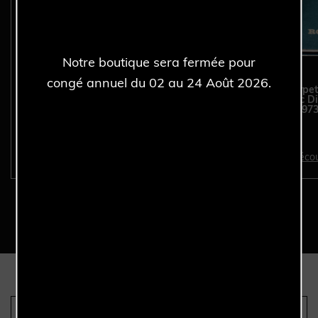
Notre boutique sera fermée pour
congé annuel du 02 au 24 Août 2026.
ROLEX Datejust 36MM
ROLEX Oyster Perpet
16200 - Full Set - Année
DATE Blue Mosaic Di
2004.
Full Set - Année 1973
Découvrir >
Décou
Nous sommes les seuls