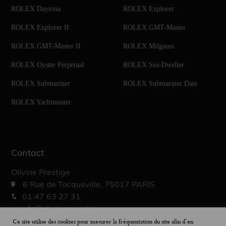
ROLEX Daytona
ROLEX Explorer
ROLEX Explorer II
ROLEX GMT-Master
ROLEX GMT-Master II
ROLEX Milgauss
ROLEX Oyster Perpetual
ROLEX Sea-Dweller
ROLEX Submariner
ROLEX Submariner Date
ROLEX Yachtmaster
Contact
Olivine Prestige
6 Rue de Tocqueville, 75017 PARIS
01 47 63 27 31
info@olivine-prestige.com
10h – 19h30
Ce site utilise des cookies pour mesurer la fréquentation du site afin d’en