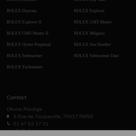
ROLEX Daytona
ROLEX Explorer
ROLEX Explorer II
ROLEX GMT-Master
ROLEX GMT-Master II
ROLEX Milgauss
ROLEX Oyster Perpetual
ROLEX Sea-Dweller
ROLEX Submariner
ROLEX Submariner Date
ROLEX Yachtmaster
Contact
Olivine Prestige
6 Rue de Tocqueville, 75017 PARIS
01 47 63 27 31
info@olivine-prestige.com