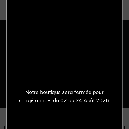
Référence
7143
Une sélection qui peut vous
intéresser
Notre boutique sera fermée pour
congé annuel du 02 au 24 Août 2026.
Nous sommes les seuls