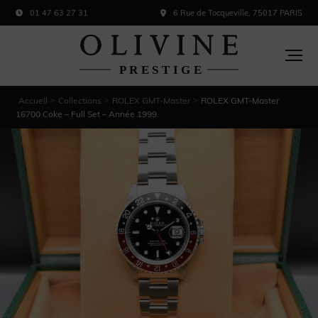
01 47 63 27 31
6 Rue de Tocqueville, 75017 PARIS
Accueil
Collections
ROLEX GMT-Master
ROLEX GMT-Master
>
>
>
16700 Coke – Full Set – Année 1999.