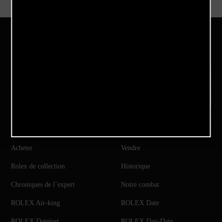
Notre Instagram
Acheter
Vendre
Rolex de collection
Historique
Chroniques de l’expert
Notre combat
ROLEX Air-king
ROLEX Date
ROLEX Datejust
ROLEX Day-Date