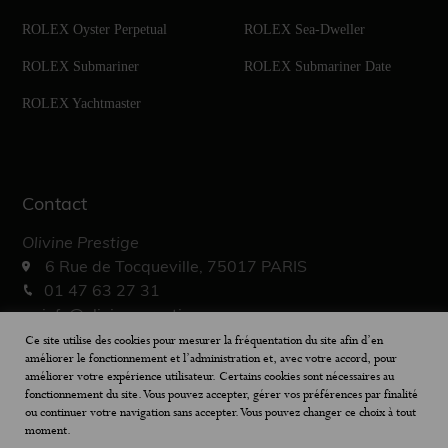
ROLEX Oyster Perpetual
ROLEX Sea-Dweller
ROLEX Submariner
ROLEX Submariner Date
ROLEX Yachtmaster
Contact
Olivine Prestige
6 Rue de Tocqueville, 75017 PARIS
01 47 63 27 31
info@olivine-prestige.com
10h – 19h30
Ce site utilise des cookies pour mesurer la fréquentation du site afin d’en
améliorer le fonctionnement et l’administration et, avec votre accord, pour
améliorer votre expérience utilisateur. Certains cookies sont nécessaires au
fonctionnement du site. Vous pouvez accepter, gérer vos préférences par finalité
ou continuer votre navigation sans accepter. Vous pouvez changer ce choix à tout
moment.