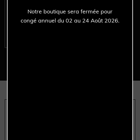
ROLEX Oyster Perpetual
Notre boutique sera fermée pour
41MM 134300 MED BLUE -
Full Set - Année 2026.
congé annuel du 02 au 24 Août 2026.
Découvrir >
Nous sommes les seuls