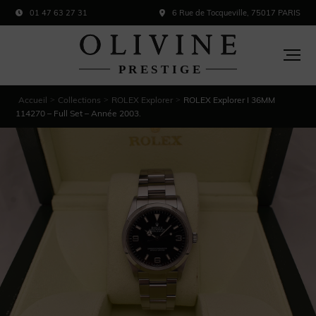
01 47 63 27 31
6 Rue de Tocqueville, 75017 PARIS
Accueil
Collections
ROLEX Explorer
ROLEX Explorer I 36MM
>
>
>
114270 – Full Set – Année 2003.