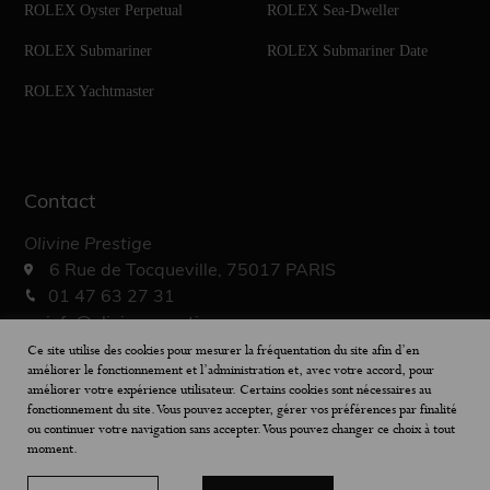
ROLEX Oyster Perpetual
ROLEX Sea-Dweller
ROLEX Submariner
ROLEX Submariner Date
ROLEX Yachtmaster
Contact
Olivine Prestige
6 Rue de Tocqueville, 75017 PARIS
01 47 63 27 31
info@olivine-prestige.com
10h – 19h30
Ce site utilise des cookies pour mesurer la fréquentation du site afin d’en
améliorer le fonctionnement et l’administration et, avec votre accord, pour
améliorer votre expérience utilisateur. Certains cookies sont nécessaires au
fonctionnement du site. Vous pouvez accepter, gérer vos préférences par finalité
ou continuer votre navigation sans accepter. Vous pouvez changer ce choix à tout
moment.