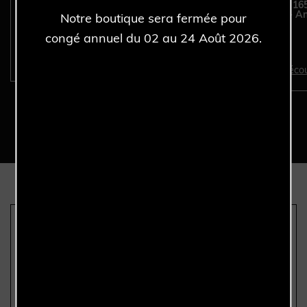
ROLEX Sea-Dweller 16600
ROLEX Explorer II 16
- Full Set - Année 2004.
Tritium - Full Set - 
Notre boutique sera fermée pour
1994.
congé annuel du 02 au 24 Août 2026.
Découvrir >
Décou
Nous sommes les seuls
Authenticité garantie