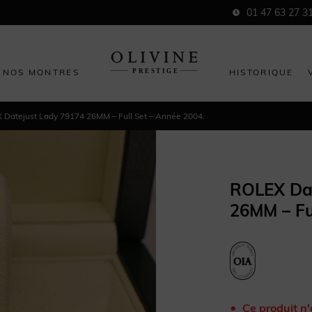
01 47 63 27 3
NOS MONTRES
HISTORIQUE
Datejust Lady 79174 26MM – Full Set – Année 2004.
ROLEX Dat
26MM – Fu
Ce produit n'