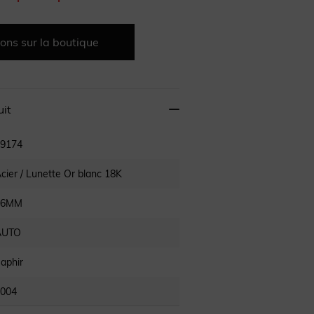
ons sur la boutique
uit
9174
cier / Lunette Or blanc 18K
26MM
AUTO
aphir
004