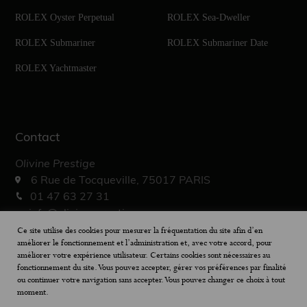
ROLEX Oyster Perpetual
ROLEX Sea-Dweller
ROLEX Submariner
ROLEX Submariner Date
ROLEX Yachtmaster
Contact
Olivine Prestige
6 Rue de Tocqueville, 75017 PARIS
01 47 63 27 31
info@olivine-prestige.com
10h – 19h30
Ce site utilise des cookies pour mesurer la fréquentation du site afin d’en
améliorer le fonctionnement et l’administration et, avec votre accord, pour
améliorer votre expérience utilisateur. Certains cookies sont nécessaires au
fonctionnement du site. Vous pouvez accepter, gérer vos préférences par finalité
ou continuer votre navigation sans accepter. Vous pouvez changer ce choix à tout
moment.