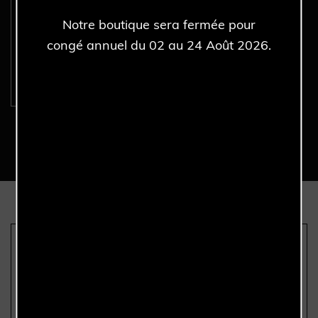
ROLEX Oysterquartz
Notre boutique sera fermée pour
17000 - Full Set - Année
1979.
congé annuel du 02 au 24 Août 2026.
Découvrir >
Nous sommes les seuls