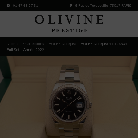
01 47 63 27 31
6 Rue de Tocqueville, 75017 PARIS
Accueil
Collections
ROLEX Datejust
ROLEX Datejust 41 126334 –
>
>
>
Full Set – Année 2022.