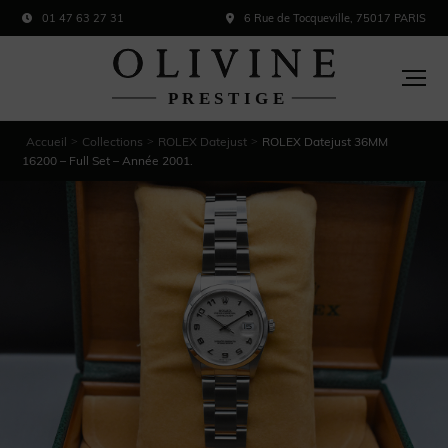
01 47 63 27 31
6 Rue de Tocqueville, 75017 PARIS
Accueil
Collections
ROLEX Datejust
ROLEX Datejust 36MM
>
>
>
16200 – Full Set – Année 2001.