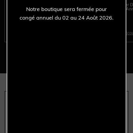
ROLEX Oysterquartz
ROLEX Submariner D
Notre boutique sera fermée pour
17000 - Full Set - Année
16610 - Full Set - An
1979.
2003.
congé annuel du 02 au 24 Août 2026.
Découvrir >
Décou
Nous sommes les seuls
Authenticité garantie