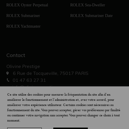
ROLEX Oyster Perpetual
ROLEX Sea-Dweller
ROLEX Submariner
ROLEX Submariner Date
ROLEX Yachtmaster
Contact
Olivine Prestige
6 Rue de Tocqueville, 75017 PARIS
01 47 63 27 31
info@olivine-prestige.com
10h – 19h30
Ce site utilise des cookies pour mesurer la fréquentation du site afin d’en
améliorer le fonctionnement et l’administration et, avec votre accord, pour
améliorer votre expérience utilisateur. Certains cookies sont nécessaires au
fonctionnement du site. Vous pouvez accepter, gérer vos préférences par finalité
ou continuer votre navigation sans accepter. Vous pouvez changer ce choix à tout
moment.