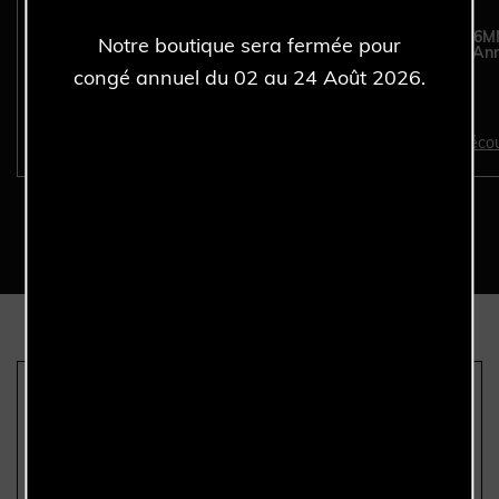
ROLEX Submariner Date
ROLEX Datejust 36
Notre boutique sera fermée pour
1680 Mark II - Année
16200 - Full Set - An
1979.
2004.
congé annuel du 02 au 24 Août 2026.
Découvrir >
Décou
Nous sommes les seuls