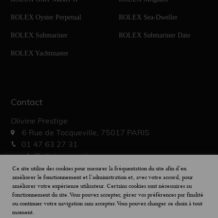
ROLEX Oyster Perpetual
ROLEX Sea-Dweller
ROLEX Submariner
ROLEX Submariner Date
ROLEX Yachtmaster
Contact
Olivine Prestige
6 Rue de Tocqueville, 75017 PARIS
01 47 63 27 31
info@olivine-prestige.com
10h – 19h30
Ce site utilise des cookies pour mesurer la fréquentation du site afin d’en
améliorer le fonctionnement et l’administration et, avec votre accord, pour
améliorer votre expérience utilisateur. Certains cookies sont nécessaires au
fonctionnement du site. Vous pouvez accepter, gérer vos préférences par finalité
ou continuer votre navigation sans accepter. Vous pouvez changer ce choix à tout
moment.