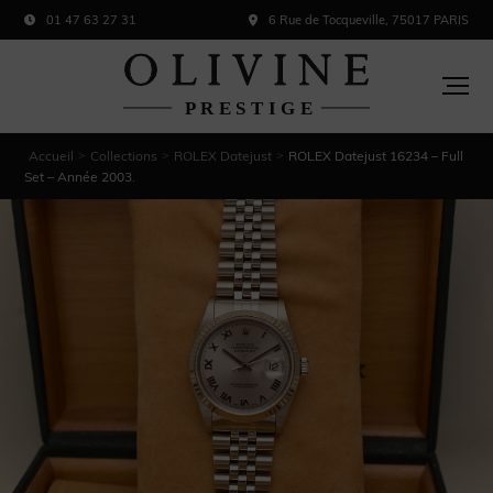
01 47 63 27 31
6 Rue de Tocqueville, 75017 PARIS
Accueil
Collections
ROLEX Datejust
ROLEX Datejust 16234 – Full
>
>
>
Set – Année 2003.