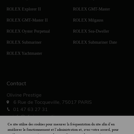
ROLEX Explorer II
ROLEX GMT-Master
ROLEX GMT-Master II
ROLEX Milgauss
ROLEX Oyster Perpetual
ROLEX Sea-Dweller
ROLEX Submariner
ROLEX Submariner Date
ROLEX Yachtmaster
Contact
Olivine Prestige
6 Rue de Tocqueville, 75017 PARIS
01 47 63 27 31
info@olivine-prestige.com
10h – 19h30
Ce site utilise des cookies pour mesurer la fréquentation du site afin d’en
améliorer le fonctionnement et l’administration et, avec votre accord, pour