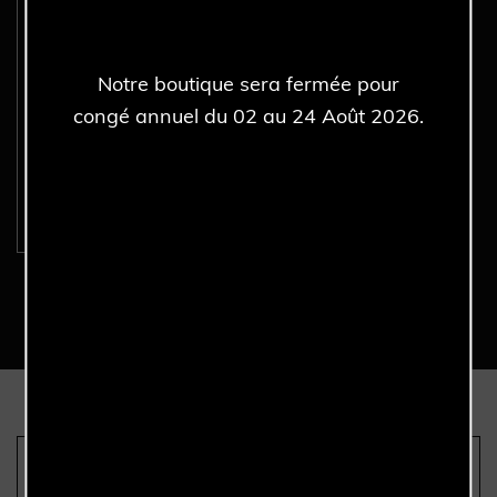
Notre boutique sera fermée pour
congé annuel du 02 au 24 Août 2026.
ROLEX Sea-Dweller 16600
- Full Set - Année 2002.
Découvrir >
Nous sommes les seuls