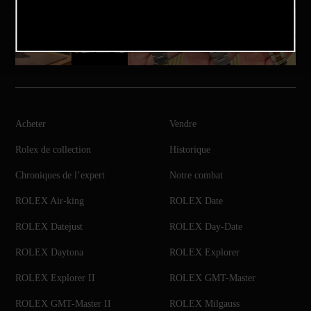
Acheter
Vendre
Rolex de collection
Historique
Chroniques de l’expert
Notre combat
ROLEX Air-king
ROLEX Date
ROLEX Datejust
ROLEX Day-Date
ROLEX Daytona
ROLEX Explorer
ROLEX Explorer II
ROLEX GMT-Master
ROLEX GMT-Master II
ROLEX Milgauss