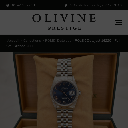
01 47 63 27 31
6 Rue de Tocqueville, 75017 PARIS
Accueil
Collections
ROLEX Datejust
ROLEX Datejust 16220 – Full
>
>
>
Set – Année 2000.