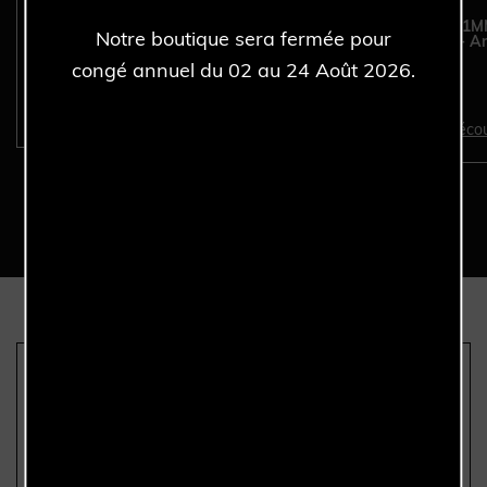
ROLEX Sea-Dweller 16600
ROLEX Datejust 41
Notre boutique sera fermée pour
- Full Set - Année 2004.
116334 - Full Set - A
2014.
congé annuel du 02 au 24 Août 2026.
Découvrir >
Décou
Nous sommes les seuls