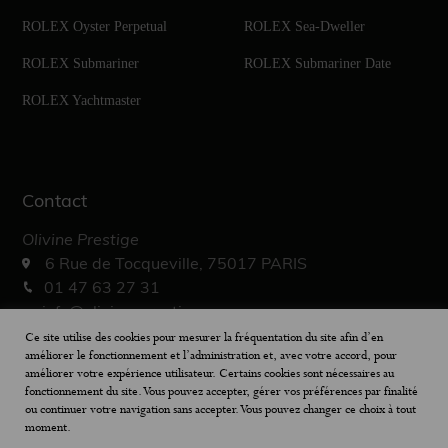
ROLEX Oyster Perpetual
ROLEX Sea-Dweller
ROLEX Submariner
ROLEX Submariner Date
ROLEX Yachtmaster
Contact
Olivine Prestige
6 Rue de Tocqueville, 75017 PARIS
01 47 63 27 31
info@olivine-prestige.com
10h – 19h30
Ce site utilise des cookies pour mesurer la fréquentation du site afin d’en
améliorer le fonctionnement et l’administration et, avec votre accord, pour
améliorer votre expérience utilisateur. Certains cookies sont nécessaires au
fonctionnement du site. Vous pouvez accepter, gérer vos préférences par finalité
ou continuer votre navigation sans accepter. Vous pouvez changer ce choix à tout
moment.