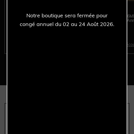
Notre boutique sera fermée pour
ROLEX Datejust 36MM
ROLEX Datejust 36
16234 - Full Set - Année
16200 - Full Set - An
congé annuel du 02 au 24 Août 2026.
2004.
2004.
Découvrir >
Décou
Nous sommes les seuls