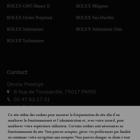
ROLEX GMT-Master II
ROLEX Milgauss
ROLEX Oyster Perpetual
ROLEX Sea-Dweller
ROLEX Submariner
ROLEX Submariner Date
ROLEX Yachtmaster
Contact
Olivine Prestige
6 Rue de Tocqueville, 75017 PARIS
01 47 63 27 31
info@olivine-prestige.com
10h – 19h30
Ce site utilise des cookies pour mesurer la fréquentation du site afin d’en
améliorer le fonctionnement et l’administration et, avec votre accord, pour
améliorer votre expérience utilisateur. Certains cookies sont nécessaires au
fonctionnement du site. Vous pouvez accepter, gérer vos préférences par finalité
ou continuer votre navigation sans accepter. Vous pouvez changer ce choix à tout