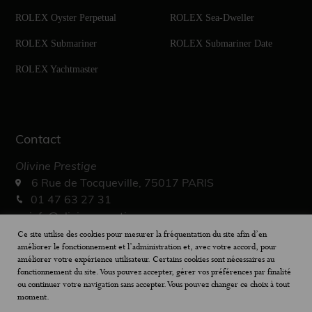
ROLEX Oyster Perpetual
ROLEX Sea-Dweller
ROLEX Submariner
ROLEX Submariner Date
ROLEX Yachtmaster
Contact
Olivine Prestige
6 Rue de Tocqueville, 75017 PARIS
01 47 63 27 31
info@olivine-prestige.com
10h – 19h30
Ce site utilise des cookies pour mesurer la fréquentation du site afin d’en
améliorer le fonctionnement et l’administration et, avec votre accord, pour
améliorer votre expérience utilisateur. Certains cookies sont nécessaires au
fonctionnement du site. Vous pouvez accepter, gérer vos préférences par finalité
ou continuer votre navigation sans accepter. Vous pouvez changer ce choix à tout
moment.