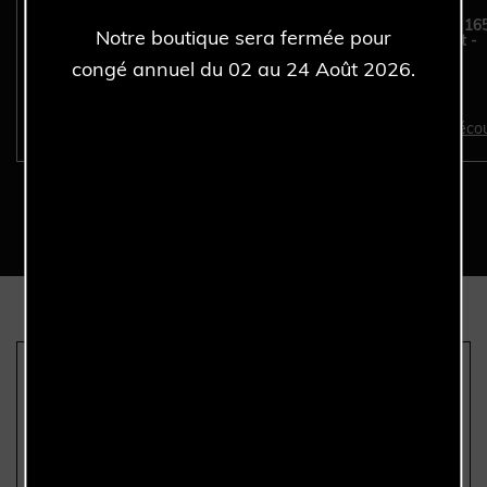
ROLEX Oyster Perpetual
ROLEX Explorer II 16
Notre boutique sera fermée pour
36MM 126000 LAVANDE -
Tritinova - Full Set -
Full Set - Année 2026.
Année 1998.
congé annuel du 02 au 24 Août 2026.
Découvrir >
Décou
Nous sommes les seuls