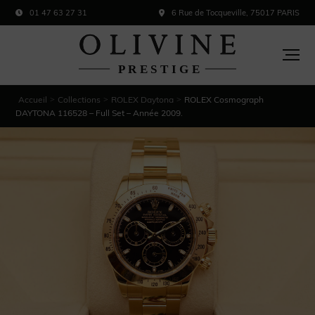
01 47 63 27 31
6 Rue de Tocqueville, 75017 PARIS
Accueil
Collections
ROLEX Daytona
ROLEX Cosmograph
>
>
>
DAYTONA 116528 – Full Set – Année 2009.