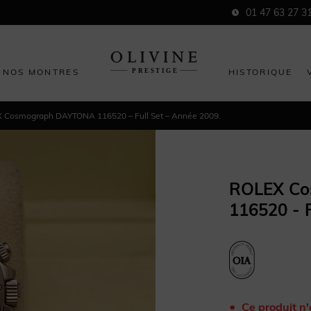
01 47 63 27 3
NOS MONTRES
HISTORIQUE
 Cosmograph DAYTONA 116520 – Full Set – Année 2009.
ROLEX C
116520 - F
Ce produit n'