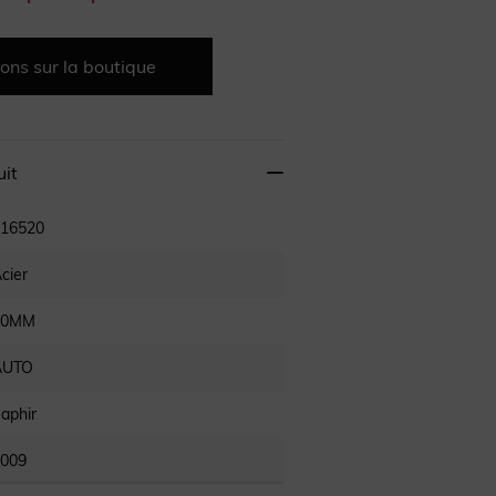
ons sur la boutique
uit
16520
cier
40MM
AUTO
aphir
009