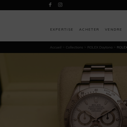
EXPERTISE
ACHETER
VENDRE
Accueil
Collections
ROLEX Daytona
ROLEX
>
>
>