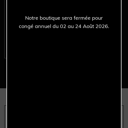
Notre boutique sera fermée pour
ROLEX Datejust 16233
congé annuel du 02 au 24 Août 2026.
Joaillerie - Full Set -
Année 1993.
Découvrir >
Nous sommes les seuls