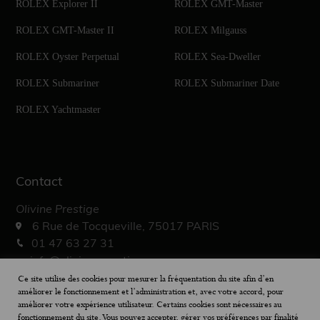
ROLEX Explorer II
ROLEX GMT-Master
ROLEX GMT-Master II
ROLEX Milgauss
ROLEX Oyster Perpetual
ROLEX Sea-Dweller
ROLEX Submariner
ROLEX Submariner Date
ROLEX Yachtmaster
Contact
Olivine Prestige
6 Rue de Tocqueville, 75017 PARIS
01 47 63 27 31
info@olivine-prestige.com
10h – 19h30
Ce site utilise des cookies pour mesurer la fréquentation du site afin d’en
améliorer le fonctionnement et l’administration et, avec votre accord, pour
améliorer votre expérience utilisateur. Certains cookies sont nécessaires au
fonctionnement du site. Vous pouvez accepter, gérer vos préférences par finalité