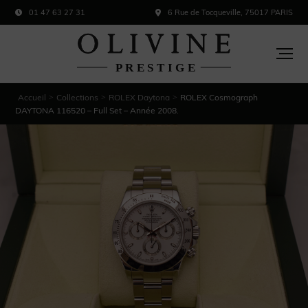
01 47 63 27 31
6 Rue de Tocqueville, 75017 PARIS
Accueil
Collections
ROLEX Daytona
ROLEX Cosmograph
>
>
>
DAYTONA 116520 – Full Set – Année 2008.