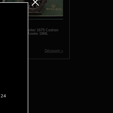
ROLEX GMT Master 1675 Cadran
Laqué / GILT – Année 1966.
Découvrir >
 24