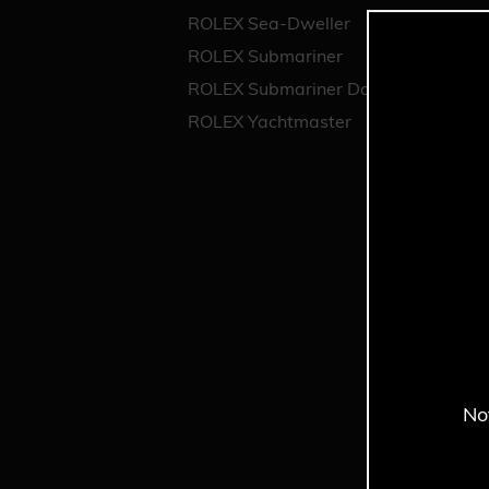
ROLEX Sea-Dweller
ROLEX Submariner
ROLEX Submariner Date
ROLEX Yachtmaster
No